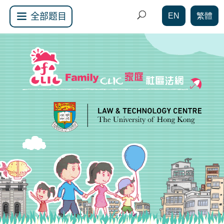
EN
繁體
全部题目