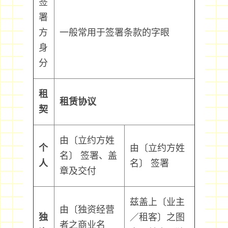
签
署
方
一般常用于签署条款的字眼
身
分
租
租赁协议
契
由〔立约方姓
个
由〔立约方姓
名〕 签署、盖
人
名〕 签署
章及交付
兹盖上〔业主
由〔独资经营
独
／租客〕之图
者之商业名