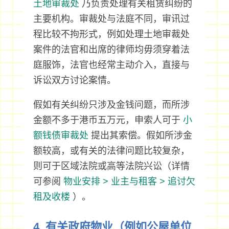
土地审裁处
乃负责处理有关租赁纠纷的
主要机构。审裁处与法庭不同，审讯过
程比较不拘形式，例如处理土地审裁处
案件的法官和出席的律师均毋须穿着法
庭服饰，法官也经常主动介入，直接与
诉讼双方讨论案情。
假如有关纠纷只涉及金钱问题，而所涉
金额不多于港币五万元，申索人可于
小
额钱债审裁处
提出其索偿。假如所涉金
额较高，或有关的法律问题比较复杂，
则可于区域法院或高等法院兴讼（详情
可参阅
物业安排 > 业主与租客 > 追讨欠
租及收楼
）。
4. 有关政府物业（例如公屋单位