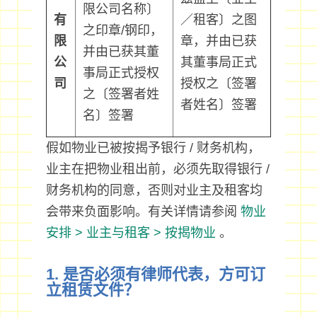
限公司名称〕
有
／租客〕之图
之印章/钢印，
限
章，并由已获
并由已获其董
公
其董事局正式
事局正式授权
司
授权之〔签署
之〔签署者姓
者姓名〕签署
名〕签署
假如物业已被按揭予银行 / 财务机构，
业主在把物业租出前，必须先取得银行 /
财务机构的同意，否则对业主及租客均
会带来负面影响。有关详情请参阅
物业
安排 > 业主与租客 > 按揭物业
。
1. 是否必须有律师代表，方可订
立租赁文件？