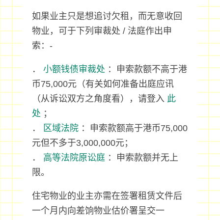
如果业主只是想追讨欠租，而无意收回
物业，可于下列审裁处 / 法庭作出申
索：-
．
小额钱债审裁处
：申索款额不高于港
币75,000元（有关如何准备出庭应讯
（从诉讼双方之角度看），请登入
此
处
；
．
区域法院
：申索款额高于港币75,000
元但不多于3,000,000元；
．
高等法院原讼庭
：申索款额并无上
限。
住宅物业的业主亦需在签署租赁文件后
一个月内向差饷物业估价署呈交一