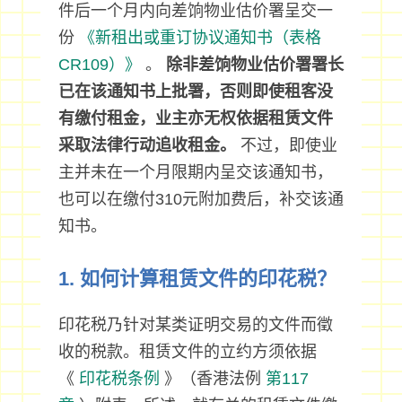
件后一个月内向差饷物业估价署呈交一
份
《新租出或重订协议通知书（表格
CR109）》
。
除非差饷物业估价署署长
已在该通知书上批署，否则即使租客没
有缴付租金，业主亦无权依据租赁文件
采取法律行动追收租金。
不过，即使业
主并未在一个月限期内呈交该通知书，
也可以在缴付310元附加费后，补交该通
知书。
1. 如何计算租赁文件的印花税？
印花税乃针对某类证明交易的文件而徵
收的税款。租赁文件的立约方须依据
《
印花税条例
》（香港法例
第117