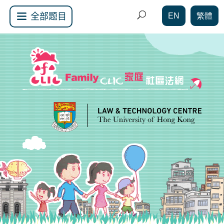
EN
繁體
全部题目