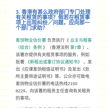
3. 香港有甚么政府部门专门处理
有关租赁的事项？假若在租赁事
项上出现纠纷／问题，应向那一
个部门求助？
差饷物业估价署
负责执行《
业主与租客
（综合）条例
》（香港法例
第7章
）。
该署亦提供有关租赁事项的服务，例如
批署
《新租出或重订协议通知书》
、发
出《应课差饷租值证明书》及发出《处
所主要用途证明书》等。公众亦可致电
差饷物业估价署的电话热线2150
8229，向该署的租务主任查询有关租务
的事项。