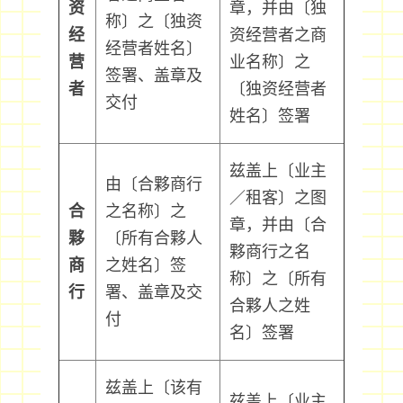
资
章，并由〔独
称〕之〔独资
经
资经营者之商
经营者姓名〕
营
业名称〕之
签署、盖章及
者
〔独资经营者
交付
姓名〕签署
兹盖上〔业主
由〔合夥商行
／租客〕之图
合
之名称〕之
章，并由〔合
夥
〔所有合夥人
夥商行之名
商
之姓名〕签
称〕之〔所有
行
署、盖章及交
合夥人之姓
付
名〕签署
兹盖上〔该有
兹盖上〔业主