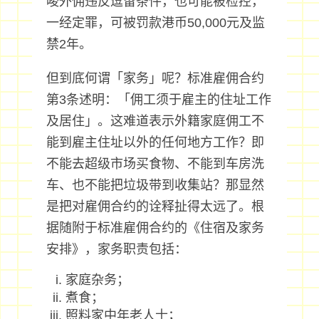
唆外佣违反逗留条件，也可能被检控，
一经定罪，可被罚款港币50,000元及监
禁2年。
但到底何谓「家务」呢？标准雇佣合约
第3条述明：「佣工须于雇主的住址工作
及居住」。这难道表示外籍家庭佣工不
能到雇主住址以外的任何地方工作？即
不能去超级市场买食物、不能到车房洗
车、也不能把垃圾带到收集站？那显然
是把对雇佣合约的诠释扯得太远了。根
据随附于标准雇佣合约的《住宿及家务
安排》，家务职责包括：
家庭杂务；
煮食；
照料家中年老人士；