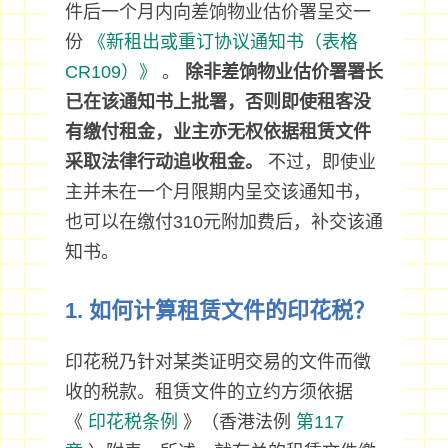
件后一个月内向差饷物业估价署呈交一
份
《新租出或重订协议通知书（表格
CR109）》
。
除非差饷物业估价署署长
已在该通知书上批署，否则即使租客没
有缴付租金，业主亦无权依据租赁文件
采取法律行动追收租金。
不过，即使业
主并未在一个月限期内呈交该通知书，
也可以在缴付310元附加费后，补交该通
知书。
1. 如何计算租赁文件的印花税？
印花税乃针对某类证明交易的文件而徵
收的税款。租赁文件的立约方须依据
《
印花税条例
》（香港法例
第117