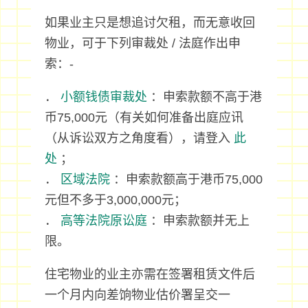
如果业主只是想追讨欠租，而无意收回
物业，可于下列审裁处 / 法庭作出申
索：-
．
小额钱债审裁处
：申索款额不高于港
币75,000元（有关如何准备出庭应讯
（从诉讼双方之角度看），请登入
此
处
；
．
区域法院
：申索款额高于港币75,000
元但不多于3,000,000元；
．
高等法院原讼庭
：申索款额并无上
限。
住宅物业的业主亦需在签署租赁文件后
一个月内向差饷物业估价署呈交一