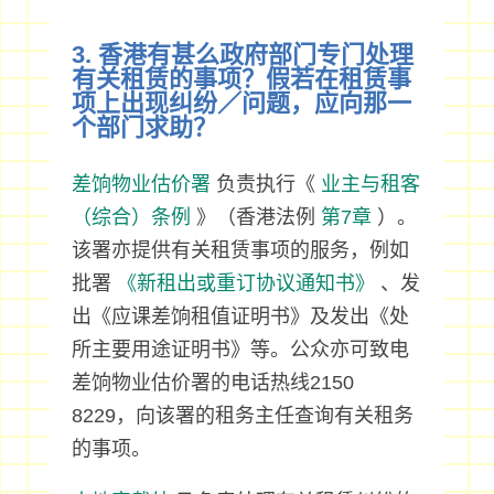
3. 香港有甚么政府部门专门处理
有关租赁的事项？假若在租赁事
项上出现纠纷／问题，应向那一
个部门求助？
差饷物业估价署
负责执行《
业主与租客
（综合）条例
》（香港法例
第7章
）。
该署亦提供有关租赁事项的服务，例如
批署
《新租出或重订协议通知书》
、发
出《应课差饷租值证明书》及发出《处
所主要用途证明书》等。公众亦可致电
差饷物业估价署的电话热线2150
8229，向该署的租务主任查询有关租务
的事项。