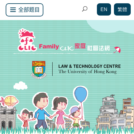
EN
繁體
全部题目