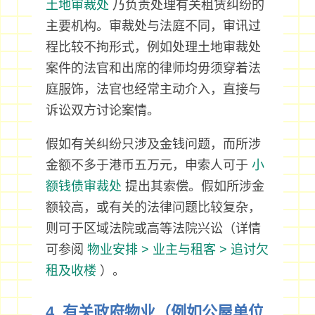
土地审裁处
乃负责处理有关租赁纠纷的
主要机构。审裁处与法庭不同，审讯过
程比较不拘形式，例如处理土地审裁处
案件的法官和出席的律师均毋须穿着法
庭服饰，法官也经常主动介入，直接与
诉讼双方讨论案情。
假如有关纠纷只涉及金钱问题，而所涉
金额不多于港币五万元，申索人可于
小
额钱债审裁处
提出其索偿。假如所涉金
额较高，或有关的法律问题比较复杂，
则可于区域法院或高等法院兴讼（详情
可参阅
物业安排 > 业主与租客 > 追讨欠
租及收楼
）。
4. 有关政府物业（例如公屋单位