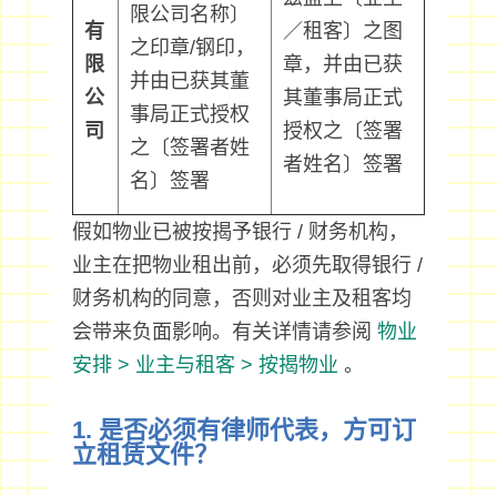
限公司名称〕
有
／租客〕之图
之印章/钢印，
限
章，并由已获
并由已获其董
公
其董事局正式
事局正式授权
司
授权之〔签署
之〔签署者姓
者姓名〕签署
名〕签署
假如物业已被按揭予银行 / 财务机构，
业主在把物业租出前，必须先取得银行 /
财务机构的同意，否则对业主及租客均
会带来负面影响。有关详情请参阅
物业
安排 > 业主与租客 > 按揭物业
。
1. 是否必须有律师代表，方可订
立租赁文件？