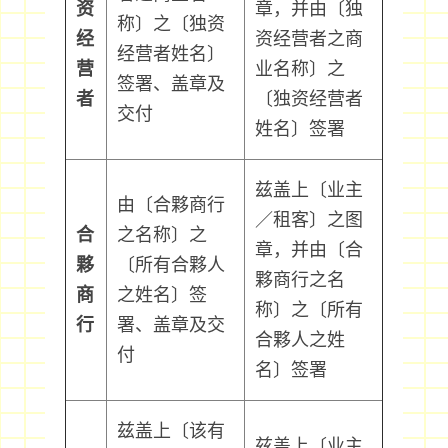
资
章，并由〔独
称〕之〔独资
经
资经营者之商
经营者姓名〕
营
业名称〕之
签署、盖章及
者
〔独资经营者
交付
姓名〕签署
兹盖上〔业主
由〔合夥商行
／租客〕之图
合
之名称〕之
章，并由〔合
夥
〔所有合夥人
夥商行之名
商
之姓名〕签
称〕之〔所有
行
署、盖章及交
合夥人之姓
付
名〕签署
兹盖上〔该有
兹盖上〔业主