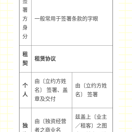
签
署
方
一般常用于签署条款的字眼
身
分
租
租赁协议
契
由〔立约方姓
个
由〔立约方姓
名〕 签署、盖
人
名〕 签署
章及交付
兹盖上〔业主
由〔独资经营
独
／租客〕之图
者之商业名