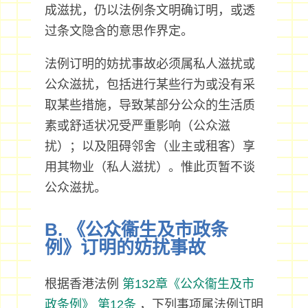
成滋扰，仍以法例条文明确订明，或透
过条文隐含的意思作界定。
法例订明的妨扰事故必须属私人滋扰或
公众滋扰，包括进行某些行为或没有采
取某些措施，导致某部分公众的生活质
素或舒适状况受严重影响（公众滋
扰）；以及阻碍邻舍（业主或租客）享
用其物业（私人滋扰）。惟此页暂不谈
公众滋扰。
B. 《公众衞生及市政条
例》订明的妨扰事故
根据香港法例
第132章《公众衞生及市
政条例》
第12条
，下列事项属法例订明