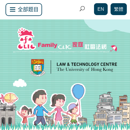
EN
繁體
全部题目