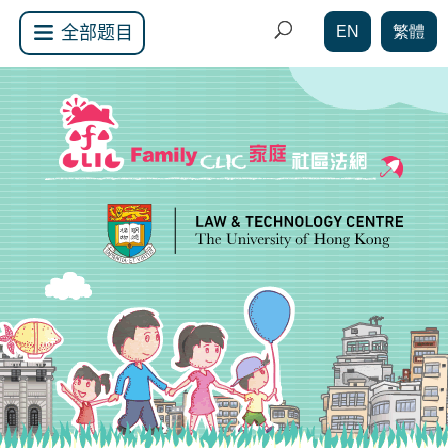
EN
繁體
全部题目