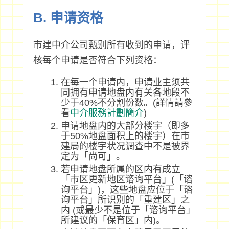
B. 申请资格
市建中介公司甄别所有收到的申请，评
核每个申请是否符合下列资格：
在每一个申请内，申请业主须共
同拥有申请地盘内有关各地段不
少于40%不分割份数。(詳情請參
看
中介服務計劃簡介
)
申请地盘内的大部分楼宇（即多
于50%地盘面积上的楼宇）在市
建局的楼宇状况调查中不是被界
定为「尚可」。
若申请地盘所属的区内有成立
「市区更新地区谘询平台」(「谘
询平台」)，这些地盘应位于「谘
询平台」所识别的「重建区」之
内 (或最少不是位于「谘询平台」
所建议的「保育区」内)。