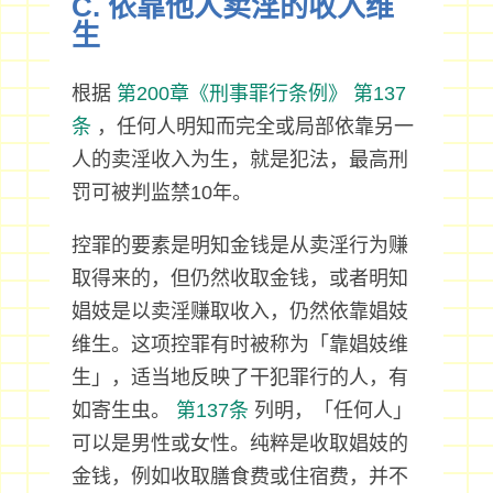
C. 依靠他人卖淫的收入维
生
根据
第200章《刑事罪行条例》
第137
条
，任何人明知而完全或局部依靠另一
人的卖淫收入为生，就是犯法，最高刑
罚可被判监禁10年。
控罪的要素是明知金钱是从卖淫行为赚
取得来的，但仍然收取金钱，或者明知
娼妓是以卖淫赚取收入，仍然依靠娼妓
维生。这项控罪有时被称为「靠娼妓维
生」，适当地反映了干犯罪行的人，有
如寄生虫。
第137条
列明，「任何人」
可以是男性或女性。纯粹是收取娼妓的
金钱，例如收取膳食费或住宿费，并不