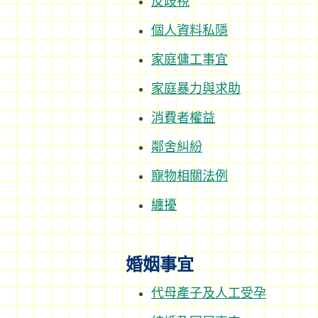
反歧視
個人資料私隱
家庭傭工事宜
家庭暴力與求助
消費者權益
鄰舍糾紛
寵物相關法例
纏擾
婚姻事宜
代母產子及人工受孕