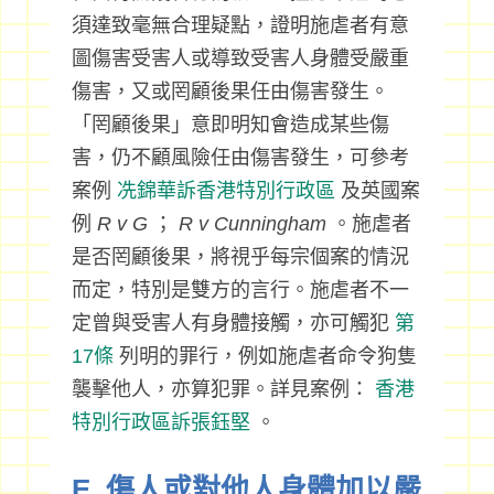
須達致毫無合理疑點，證明施虐者有意
圖傷害受害人或導致受害人身體受嚴重
傷害，又或罔顧後果任由傷害發生。
「罔顧後果」意即明知會造成某些傷
害，仍不顧風險任由傷害發生，可參考
案例
冼錦華訴香港特別行政區
及英國案
例
R v G
；
R v Cunningham
。施虐者
是否罔顧後果，將視乎每宗個案的情況
而定，特別是雙方的言行。施虐者不一
定曾與受害人有身體接觸，亦可觸犯
第
17條
列明的罪行，例如施虐者命令狗隻
襲擊他人，亦算犯罪。詳見案例：
香港
特別行政區訴張鈺堅
。
E. 傷人或對他人身體加以嚴