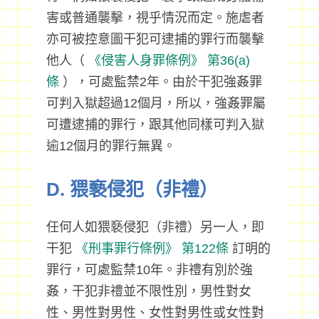
害或普通襲擊，視乎情況而定。施虐者
亦可被控意圖干犯可逮捕的罪行而襲擊
他人（
《侵害人身罪條例》
第36(a)
條
），可處監禁2年。由於干犯強姦罪
可判入獄超過12個月，所以，強姦罪屬
可遭逮捕的罪行，跟其他同樣可判入獄
逾12個月的罪行無異。
D. 猥褻侵犯（非禮）
任何人如猥褻侵犯（非禮）另一人，即
干犯
《刑事罪行條例》
第122條
訂明的
罪行，可處監禁10年。非禮有別於強
姦，干犯非禮並不限性別，男性對女
性、男性對男性、女性對男性或女性對