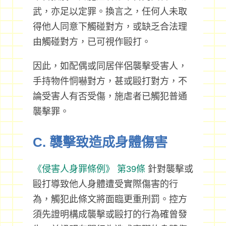
武，亦足以定罪。換言之，任何人未取
得他人同意下觸碰對方，或缺乏合法理
由觸碰對方，已可視作毆打。
因此，如配偶或同居伴侶襲擊受害人，
手持物件恫嚇對方，甚或毆打對方，不
論受害人有否受傷，施虐者已觸犯普通
襲擊罪。
C. 襲擊致造成身體傷害
《侵害人身罪條例》
第39條
針對襲擊或
毆打導致他人身體遭受實際傷害的行
為，觸犯此條文將面臨更重刑罰。控方
須先證明構成襲擊或毆打的行為確曾發