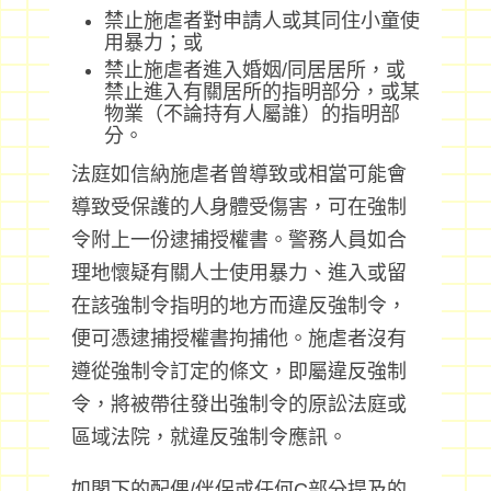
禁止施虐者對申請人或其同住小童使
用暴力；或
禁止施虐者進入婚姻/同居居所，或
禁止進入有關居所的指明部分，或某
物業（不論持有人屬誰）的指明部
分。
法庭如信納施虐者曾導致或相當可能會
導致受保護的人身體受傷害，可在強制
令附上一份逮捕授權書。警務人員如合
理地懷疑有關人士使用暴力、進入或留
在該強制令指明的地方而違反強制令，
便可憑逮捕授權書拘捕他。施虐者沒有
遵從強制令訂定的條文，即屬違反強制
令，將被帶往發出強制令的原訟法庭或
區域法院，就違反強制令應訊。
如閣下的配偶/伴侶或任何C部分提及的