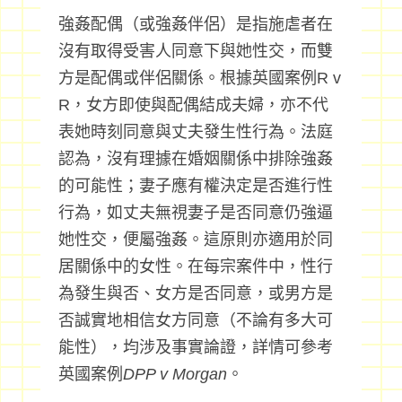
強姦配偶（或強姦伴侶）是指施虐者在
沒有取得受害人同意下與她性交，而雙
方是配偶或伴侶關係。根據英國案例R v
R，女方即使與配偶結成夫婦，亦不代
表她時刻同意與丈夫發生性行為。法庭
認為，沒有理據在婚姻關係中排除強姦
的可能性；妻子應有權決定是否進行性
行為，如丈夫無視妻子是否同意仍強逼
她性交，便屬強姦。這原則亦適用於同
居關係中的女性。在每宗案件中，性行
為發生與否、女方是否同意，或男方是
否誠實地相信女方同意（不論有多大可
能性），均涉及事實論證，詳情可參考
英國案例
DPP v Morgan
。