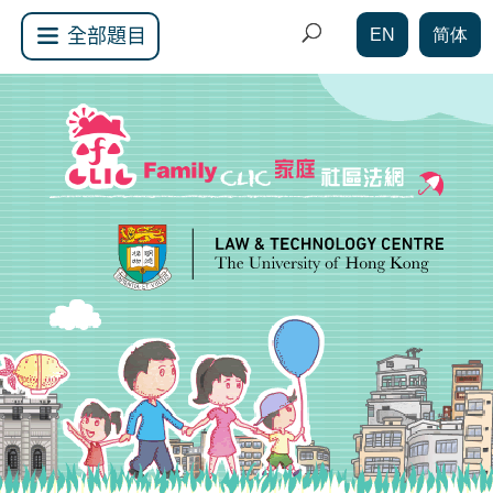
EN
简体
全部題目