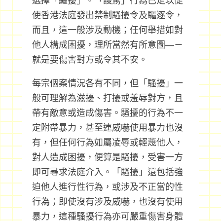
選擇「纏擾」。「謾罵」行為已足以促
使香港法庭發出禁制騷擾令及驅逐令，
而且，這一般涉及動機；任何舉措如對
他人構成困擾，理所當然有所意圖—－
就是要傷害對方或令其不安。
每宗個案情況各有不同，但「騷擾」一
般可理解為滋擾、打擾或羞辱對方，且
帶有敵意或造成傷害。騷擾的行為不一
定附帶暴力，甚至連威嚇使用暴力也沒
有，但任何行為如屬凌辱或輕蔑他人，
對人造成困擾，便算是騷擾，受害一方
即可尋求法庭介入。「騷擾」還包括強
迫他人進行性行為，或涉及不正當的性
行為；即使沒有涉及威嚇，也沒有使用
暴力，這種騷擾行為亦可嚴重傷害身體