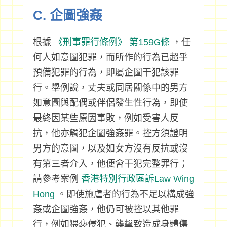
C. 企圖強姦
根據
《刑事罪行條例》
第159G條
，任
何人如意圖犯罪，而所作的行為已超乎
預備犯罪的行為，即屬企圖干犯該罪
行。舉例說，丈夫或同居關係中的男方
如意圖與配偶或伴侶發生性行為，即使
最終因某些原因事敗，例如受害人反
抗，他亦觸犯企圖強姦罪。控方須證明
男方的意圖，以及如女方沒有反抗或沒
有第三者介入，他便會干犯完整罪行；
請參考案例
香港特別行政區訴Law Wing
Hong
。即使施虐者的行為不足以構成強
姦或企圖強姦，他仍可被控以其他罪
行，例如猥褻侵犯、襲擊致造成身體傷