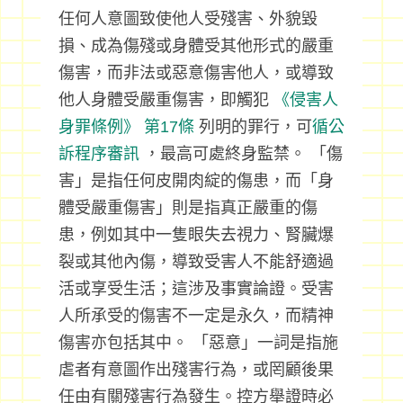
任何人意圖致使他人受殘害、外貌毀
損、成為傷殘或身體受其他形式的嚴重
傷害，而非法或惡意傷害他人，或導致
他人身體受嚴重傷害，即觸犯
《侵害人
身罪條例》
第17條
列明的罪行，可
循公
訴程序審訊
，最高可處終身監禁。 「傷
害」是指任何皮開肉綻的傷患，而「身
體受嚴重傷害」則是指真正嚴重的傷
患，例如其中一隻眼失去視力、腎臟爆
裂或其他內傷，導致受害人不能舒適過
活或享受生活；這涉及事實論證。受害
人所承受的傷害不一定是永久，而精神
傷害亦包括其中。 「惡意」一詞是指施
虐者有意圖作出殘害行為，或罔顧後果
任由有關殘害行為發生。控方舉證時必