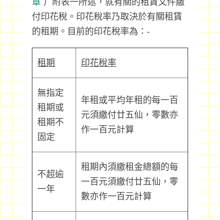
章
）附表一所述，就有關的租賃文件繳
付印花稅。印花稅率乃取決於有關租賃
的租期。目前的印花稅率為：-
租期
印花稅率
無指定
年租或平均年租的每一百
租期或
元須繳付廿五仙，零數亦
租期不
作一百元計算
固定
租期內須繳租金總額的每
不超逾
一百元須繳付廿五仙，零
一年
數亦作一百元計算