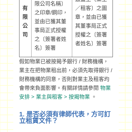
限公司名稱〕
有
／租客〕之圖
之印章/鋼印，
限
章，並由已獲
並由已獲其董
公
其董事局正式
事局正式授權
司
授權之〔簽署
之〔簽署者姓
者姓名〕簽署
名〕簽署
假如物業已被按揭予銀行 / 財務機構，
業主在把物業租出前，必須先取得銀行 /
財務機構的同意，否則對業主及租客均
會帶來負面影響。有關詳情請參閱
物業
安排 > 業主與租客 > 按揭物業
。
1. 是否必須有律師代表，方可訂
立租賃文件？