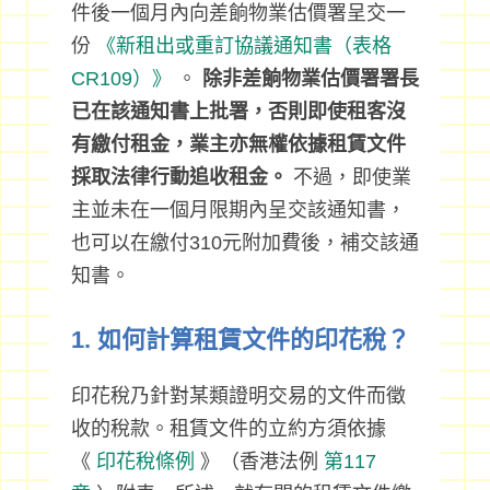
件後一個月內向差餉物業估價署呈交一
份
《新租出或重訂協議通知書（表格
CR109）》
。
除非差餉物業估價署署長
已在該通知書上批署，否則即使租客沒
有繳付租金，業主亦無權依據租賃文件
採取法律行動追收租金。
不過，即使業
主並未在一個月限期內呈交該通知書，
也可以在繳付310元附加費後，補交該通
知書。
1. 如何計算租賃文件的印花稅？
印花稅乃針對某類證明交易的文件而徵
收的稅款。租賃文件的立約方須依據
《
印花稅條例
》（香港法例
第117