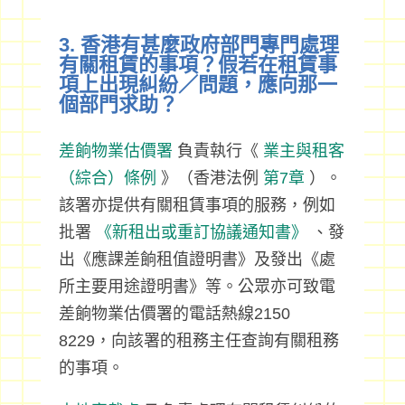
3. 香港有甚麼政府部門專門處理
有關租賃的事項？假若在租賃事
項上出現糾紛／問題，應向那一
個部門求助？
差餉物業估價署
負責執行《
業主與租客
（綜合）條例
》（香港法例
第7章
）。
該署亦提供有關租賃事項的服務，例如
批署
《新租出或重訂協議通知書》
、發
出《應課差餉租值證明書》及發出《處
所主要用途證明書》等。公眾亦可致電
差餉物業估價署的電話熱線2150
8229，向該署的租務主任查詢有關租務
的事項。