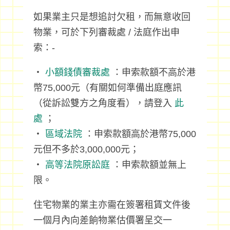
如果業主只是想追討欠租，而無意收回
物業，可於下列審裁處 / 法庭作出申
索：-
‧
小額錢債審裁處
：申索款額不高於港
幣75,000元（有關如何準備出庭應訊
（從訴訟雙方之角度看），請登入
此
處
；
‧
區域法院
：申索款額高於港幣75,000
元但不多於3,000,000元；
‧
高等法院原訟庭
：申索款額並無上
限。
住宅物業的業主亦需在簽署租賃文件後
一個月內向差餉物業估價署呈交一