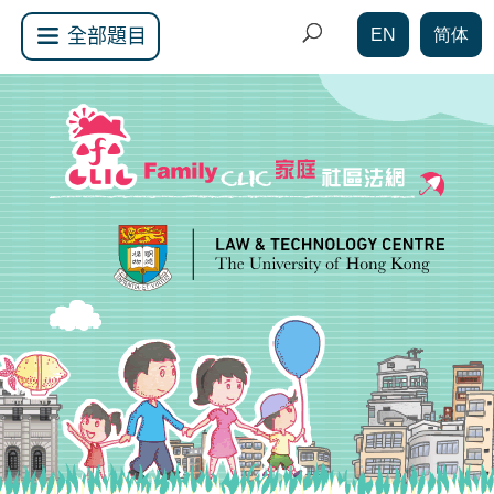
EN
简体
全部題目