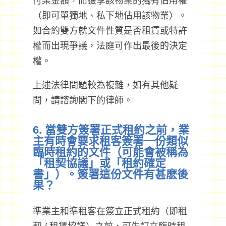
付某金額，而獲享該物業的獨有佔用權
（即可單獨地、私下地佔用該物業）。
如合約雙方就文件性質是否租賃或特許
權而出現爭議，法庭可作出最後的決定
權。
上述法律問題較為複雜，如有其他疑
問，請諮詢閣下的律師。
6. 當雙方簽署正式租約之前，業
主有時會要求租客簽署一份類似
臨時租約的文件（可能會被稱為
「租契協議」或「租約確定
書」）。簽署這份文件有甚麽後
果？
準業主和準租客在簽立正式租約（即租