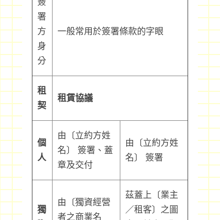
簽
署
方
一般常用於簽署條款的字眼
身
分
租
租賃協議
契
由〔立約方姓
個
由〔立約方姓
名〕 簽署、蓋
人
名〕 簽署
章及交付
茲蓋上〔業主
由〔獨資經營
獨
／租客〕之圖
者之商業名