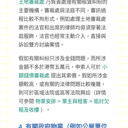
土地審裁處
乃負責處理有關租賃糾紛的
主要機構。審裁處與法庭不同，審訊過
程比較不拘形式，例如處理土地審裁處
案件的法官和出席的律師均毋須穿著法
庭服飾，法官也經常主動介入，直接與
訴訟雙方討論案情。
假如有關糾紛只涉及金錢問題，而所涉
金額不多於港幣五萬元，申索人可於
小
額錢債審裁處
提出其索償。假如所涉金
額較高，或有關的法律問題比較複雜，
則可於區域法院或高等法院興訟（詳情
可參閱
物業安排 > 業主與租客 > 追討欠
租及收樓
）。
4. 有關政府物業（例如公屋單位