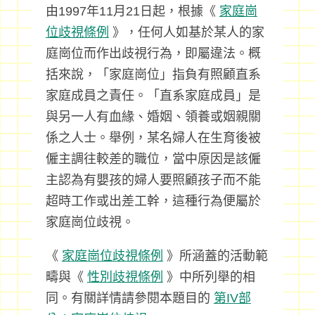
由1997年11月21日起，根據《
家庭崗
位歧視條例
》，任何人如基於某人的家
庭崗位而作出歧視行為，即屬違法。概
括來說，「家庭崗位」指負有照顧直系
家庭成員之責任。「直系家庭成員」是
與另一人有血緣、婚姻、領養或姻親關
係之人士。舉例，某名婦人在生育後被
僱主調往較差的職位，當中原因是該僱
主認為有嬰孩的婦人要照顧孩子而不能
超時工作或出差工幹，這種行為便屬於
家庭崗位歧視。
《
家庭崗位歧視條例
》所涵蓋的活動範
疇與《
性別歧視條例
》中所列舉的相
同。有關詳情請參閱本題目的
第IV部