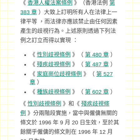
《
香港人權法案條例
》（香港法例
第
383 章
）大致上訂明所有人在法律上一
律平等 ，而法律亦應該禁止由任何因素
產生的歧視行為。上述原則透過下列法
例之訂立而得以實現 ：
《
性別歧視條例
》（
第 480 章
）
《
殘疾歧視條例
》（
第 487 章
）
《
家庭崗位歧視條例
》（
第 527
章
）
《
種族歧視條例
》（
第 602 章
）
《
性別歧視條例
》和《
殘疾歧視條
例
》分兩階段實施，當中與僱傭無關的
條文於 1996 年 9 月 20 日生效，至於其
餘關乎僱傭的條文則在 1996 年 12 月