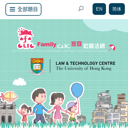
EN
简体
全部題目