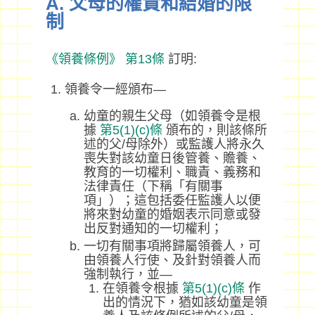
A. 父母的權責和結婚的限
制
《領養條例》
第13條
訂明:
領養令一經頒布—
幼童的親生父母（如領養令是根
據
第5(1)(c)條
頒布的，則該條所
述的父/母除外）或監護人將永久
喪失對該幼童日後管養、贍養、
教育的一切權利、職責、義務和
法律責任（下稱「有關事
項」）；這包括委任監護人以便
將來對幼童的婚姻表示同意或發
出反對通知的一切權利；
一切有關事項將歸屬領養人，可
由領養人行使、及針對領養人而
強制執行，並—
在領養令根據
第5(1)(c)條
作
出的情況下，猶如該幼童是領