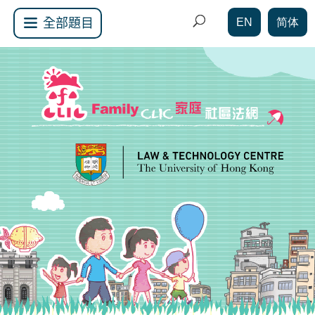
EN
简体
全部題目