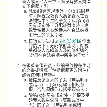
養人或其他人去世，而沒有就其財產
立下遺囑，則—
除(b)段另有規定外，分配該財產
時，應視受領養人為領養人在合
法婚姻中所生的子女；及除(b)段
另有規定外，分配該財產時，應
視受領養人為領養人在合法婚姻
中所生的子女；及
在領養令是根據
第5(1)(c)條
作出
的情況下，分配該財產時，應視
受領養人為領養人及該條所述的
父/母在合法婚姻中所生的子女。
在領養令頒布後，無論是依據在生時
的文書或遺囑（包括遺囑更改附件）
處置任何財產時─
若提及領養人的子女（無論明示
或暗示），除非有顯示相反意
願，否則須解作包括受領養人；
除第(3)款另有規定外，若提及受
領養人親生父母（雙親或其中一
人）的子女 （無論明示或暗