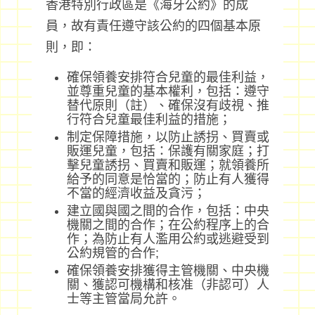
香港特別行政區是《海牙公約》的成
員，故有責任遵守該公約的四個基本原
則，即：
確保領養安排符合兒童的最佳利益，
並尊重兒童的基本權利，包括：遵守
替代原則（註）、確保沒有歧視、推
行符合兒童最佳利益的措施；
制定保障措施，以防止誘拐、買賣或
販運兒童，包括：保護有關家庭；打
擊兒童誘拐、買賣和販運；就領養所
給予的同意是恰當的；防止有人獲得
不當的經濟收益及貪污；
建立國與國之間的合作，包括：中央
機關之間的合作；在公約程序上的合
作；為防止有人濫用公約或逃避受到
公約規管的合作;
確保領養安排獲得主管機關、中央機
關、獲認可機構和核准（非認可）人
士等主管當局允許。