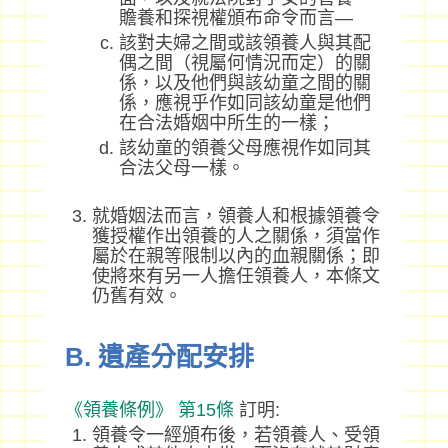
贍養和探視權頒布命令而言—
該對夫婦之間或該領養人與其配
偶之間（視屬何情況而定）的關
係，以及他們與該幼童之間的關
係，應視乎作如同該幼童是他們
在合法婚姻中所生的一樣；
該幼童的領養父母應視作如同其
合法父母一樣。
就婚姻法而言，領養人和根據領養令
獲授權作出領養的人之關係，須當作
屬於在親等限制以內的血親關係；即
使將來有另一人擔任領養人，本條文
仍舊有效。
B. 遺產分配安排
《領養條例》
第15條
訂明:
領養令一經頒布後，若領養人、受領