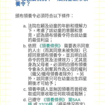
養令？
頒布領養令必須符合以下條件：
法院在顧及幼童的年齡和理解力
下，考慮了該幼童的意願和意
見，認為頒布領養令符合該幼童
的最佳利益；
依照
《領養條例》
需要表示同意
的人士（而其同意未被免除）已
經同意頒布領養令，並且明白該
命令的性質及法律效力；尤其是
身為父母者，必須明白頒布領養
令會永久剝奪其作為父母的權利
（繼父/繼母領養者除外）。另
外，該同意只可在幼童出生四星
期後才可給予；
領養申請人並無因領養而曾經收
取或同意收取任何款項或報酬；
已遵守
《領養條例》
第5AA
條
或
27(3)條
（視乎情況而定）