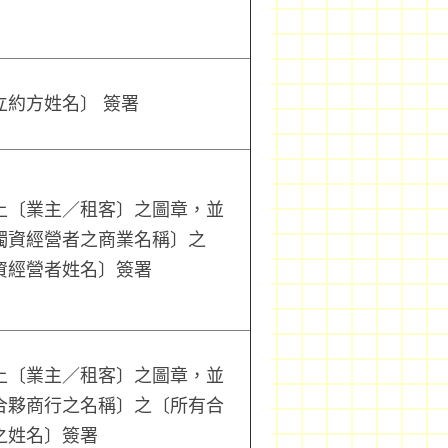
立約方姓名〕 簽署
上〔業主／租客〕之圖章，並
獨資經營者之商業名稱〕之
資經營者姓名〕簽署
上〔業主／租客〕之圖章，並
合夥商行之名稱〕之〔所有合
之姓名〕簽署