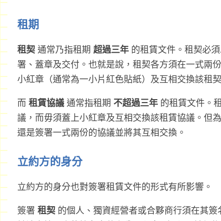
租期
租契
通常乃指租期
超過三年
的租賃文件。租契必須
署、蓋章及交付。也就是說，租契各方須在一式兩
小紅章（通常為一小片紅色貼紙）及互相交換該租
而
租賃協議
通常指租期
不超過三年
的租賃文件。租
議，而毋須蓋上小紅章及互相交換該租賃協議。但
還是簽署一式兩份的協議並將其互相交換。
立約方的身分
立約方的身分也對簽署租賃文件的形式有所影響。
簽署
租契
的個人、獨資經營者或合夥商行須在其簽