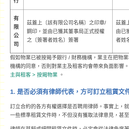
行
有
茲蓋上〔該有限公司名稱〕之印章/
茲蓋
限
鋼印，並由已獲其董事局正式授權
由已
公
之〔簽署者姓名〕簽署
者姓
司
假如物業已被按揭予銀行 / 財務機構，業主在把物業
機構的同意，否則對業主及租客均會帶來負面影響
主與租客 > 按揭物業
。
1. 是否必須有律師代表，方可訂立租賃文
訂立合約的各方有權選擇是否聘用律師。事實上，
一些標準租賃文件時，不但沒有獲取法律意見，甚