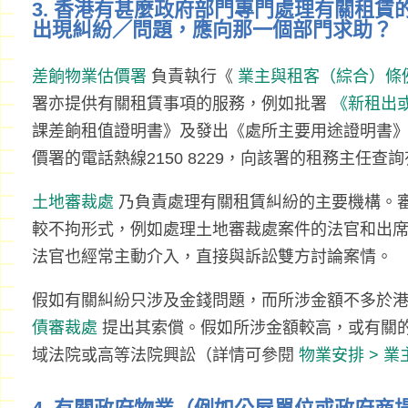
3. 香港有甚麼政府部門專門處理有關租
出現糾紛／問題，應向那一個部門求助？
差餉物業估價署
負責執行《
業主與租客（綜合）條
署亦提供有關租賃事項的服務，例如批署
《新租出
課差餉租值證明書》及發出《處所主要用途證明書
價署的電話熱線2150 8229，向該署的租務主任查
土地審裁處
乃負責處理有關租賃糾紛的主要機構。
較不拘形式，例如處理土地審裁處案件的法官和出
法官也經常主動介入，直接與訴訟雙方討論案情。
假如有關糾紛只涉及金錢問題，而所涉金額不多於
債審裁處
提出其索償。假如所涉金額較高，或有關
域法院或高等法院興訟（詳情可參閱
物業安排 > 業