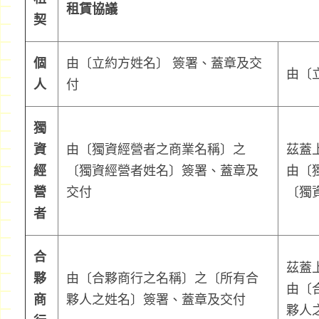
租賃協議
契
個
由〔立約方姓名〕 簽署、蓋章及交
由〔
人
付
獨
資
由〔獨資經營者之商業名稱〕之
茲蓋
經
〔獨資經營者姓名〕簽署、蓋章及
由〔
營
交付
〔獨
者
合
茲蓋
夥
由〔合夥商行之名稱〕之〔所有合
由〔
商
夥人之姓名〕簽署、蓋章及交付
夥人