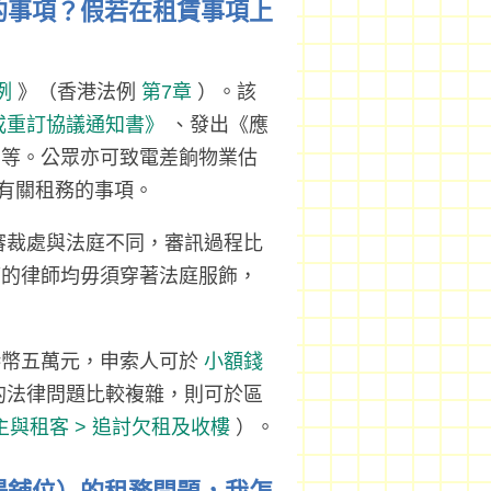
賃的事項？假若在租賃事項上
例
》（香港法例
第7章
）。該
或重訂協議通知書》
、發出《應
》等。公眾亦可致電差餉物業估
詢有關租務的事項。
審裁處與法庭不同，審訊過程比
席的律師均毋須穿著法庭服飾，
港幣五萬元，申索人可於
小額錢
的法律問題比較複雜，則可於區
主與租客 > 追討欠租及收樓
）。