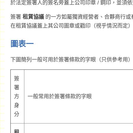
於法定簽署人的簽名旁蓋上公司印章 / 鋼印，並須
簽署
租賃協議
的一方如屬獨資經營者、合夥商行或
在租賃協議蓋上其公司圖章或戳印（視乎情況而定
圖表一
下圖簡列一般可用於簽署條款的字眼（只供參考用）
簽
署
方
一般常用於簽署條款的字眼
身
分
租