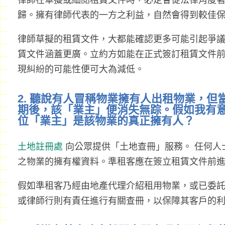
律師在草擬或細閱租賃文件時，必定會從法律角度
歸。擁有律師代表的一方之利益，自然會得到較佳
律師草擬的租賃文件，大都能確認更多可能引起爭
賃文件涵蓋更廣。立約方如能在正式簽訂租賃文件
現糾紛的可能性便可大為減低。
2. 聽說有人冒稱物業擁有人出租物業，
期後，該「業主」便消失無踪。假如我有
位「業主」是該物業的真正擁有人？
土地註冊處
向公眾提供「土地查冊」服務。 任何人
之物業的擁有權資料。準租客應在簽立租賃文件前
假如準租客乃經由地產代理介紹租用物業，或已委
或律師行則有責任進行有關查冊，以保障其客戶的