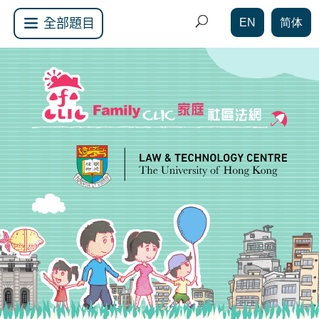
EN
简体
全部題目