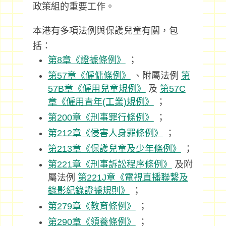
政策組的重要工作。
本港有多項法例與保護兒童有關，包
括：
第8章《證據條例》
；
第57章《僱傭條例》
、附屬法例
第
57B章《僱用兒童規例》
及
第57C
章《僱用青年(工業)規例》
；
第200章《刑事罪行條例》
；
第212章《侵害人身罪條例》
；
第213章《保護兒童及少年條例》
；
第221章《刑事訴訟程序條例》
及附
屬法例
第221J章《電視直播聯繫及
錄影紀錄證據規則》
；
第279章《教育條例》
；
第290章《領養條例》
；