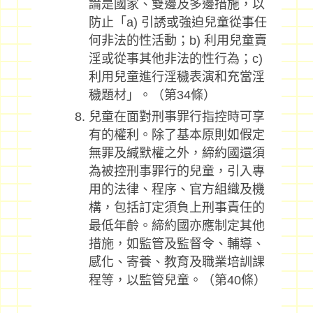
論是國家、雙邊及多邊措施，以
防止「a) 引誘或強迫兒童從事任
何非法的性活動；b) 利用兒童賣
淫或從事其他非法的性行為；c)
利用兒童進行淫穢表演和充當淫
穢題材」。（第34條）
兒童在面對刑事罪行指控時可享
有的權利。除了基本原則如假定
無罪及緘默權之外，締約國還須
為被控刑事罪行的兒童，引入專
用的法律、程序、官方組織及機
構，包括訂定須負上刑事責任的
最低年齡。締約國亦應制定其他
措施，如監管及監督令、輔導、
感化、寄養、教育及職業培訓課
程等，以監管兒童。（第40條）