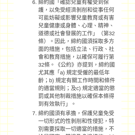
締約國「確認兒童有權受到保
護，以免受經濟剝削和從事任何
可能妨礙或影響兒童教育或有害
兒童健康或身體、心理、精神、
道德或社會發展的工作」（第32
條）。因此，締約國須採取多方
面的措施，包括立法、行政、社
會和教育措施，以確保可履行第
32條。《公約》亦提到，締約國
尤其應「a) 規定受僱的最低年
齡；b) 規定有關工作時間和條件
的適當規則；及c) 規定適當的懲
罰或其他制裁措施以確保本條得
到有效執行」。
締約國須有承擔，保護兒童免受
一切形式的性剝削和性侵犯，特
別需要採取一切適當的措施，不