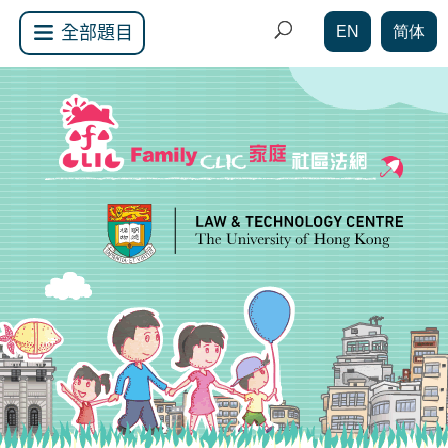
EN
简体
全部題目