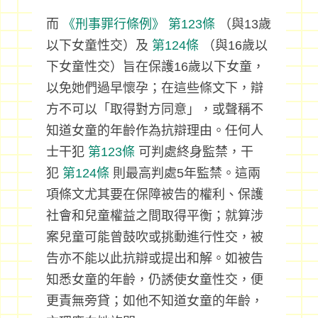
而
《刑事罪行條例》
第123條
（與13歲
以下女童性交）及
第124條
（與16歲以
下女童性交）旨在保護16歲以下女童，
以免她們過早懷孕；在這些條文下，辯
方不可以「取得對方同意」，或聲稱不
知道女童的年齡作為抗辯理由。任何人
士干犯
第123條
可判處終身監禁，干
犯
第124條
則最高判處5年監禁。這兩
項條文尤其要在保障被告的權利、保護
社會和兒童權益之間取得平衡；就算涉
案兒童可能曾鼓吹或挑動進行性交，被
告亦不能以此抗辯或提出和解。如被告
知悉女童的年齡，仍誘使女童性交，便
更責無旁貸；如他不知道女童的年齡，