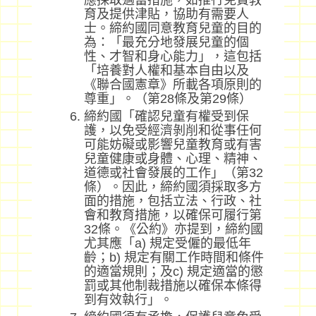
應採取適當措施，如推行免費教
育及提供津貼，協助有需要人
士。締約國同意教育兒童的目的
為：「最充分地發展兒童的個
性、才智和身心能力」，這包括
「培養對人權和基本自由以及
《聯合國憲章》所載各項原則的
尊重」。（第28條及第29條）
締約國「確認兒童有權受到保
護，以免受經濟剝削和從事任何
可能妨礙或影響兒童教育或有害
兒童健康或身體、心理、精神、
道德或社會發展的工作」（第32
條）。因此，締約國須採取多方
面的措施，包括立法、行政、社
會和教育措施，以確保可履行第
32條。《公約》亦提到，締約國
尤其應「a) 規定受僱的最低年
齡；b) 規定有關工作時間和條件
的適當規則；及c) 規定適當的懲
罰或其他制裁措施以確保本條得
到有效執行」。