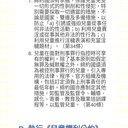
締約國須有承擔，保護兒童免受
一切形式的性剝削和性侵犯，特
別需要採取一切適當的措施，不
論是國家、雙邊及多邊措施，以
防止「a) 引誘或強迫兒童從事任
何非法的性活動；b) 利用兒童賣
淫或從事其他非法的性行為；c)
利用兒童進行淫穢表演和充當淫
穢題材」。（第34條）
兒童在面對刑事罪行指控時可享
有的權利。除了基本原則如假定
無罪及緘默權之外，締約國還須
為被控刑事罪行的兒童，引入專
用的法律、程序、官方組織及機
構，包括訂定須負上刑事責任的
最低年齡。締約國亦應制定其他
措施，如監管及監督令、輔導、
感化、寄養、教育及職業培訓課
程等，以監管兒童。（第40條）