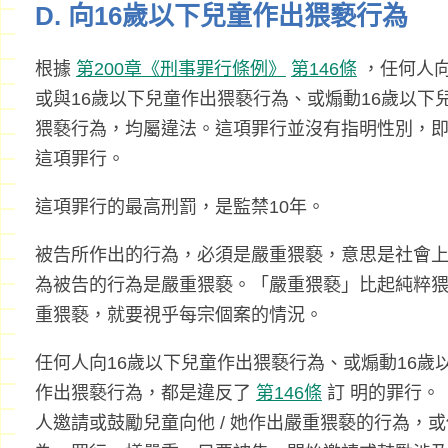
D. 向16歲以下兒童作出猥褻行為
根據
第200章《刑事罪行條例》
第146條
，任何人向
或與16歲以下兒童作出猥褻行為、或煽動16歲以下
猥褻行為，均屬違法。這項罪行並沒有指明性別，
這項罪行。
這項罪行的最高刑罰，是監禁10年。
被告所作出的行為，必須是嚴重猥褻，意思是社會
為被告的行為是嚴重猥褻。「嚴重猥褻」比起純粹
重猥褻，就要視乎每宗個案的情況。
任何人向16歲以下兒童作出猥褻行為、或煽動16歲
作出猥褻行為，都是違反了
第146條
訂 明的罪行。
人邀請或鼓勵兒童向他 / 她作出嚴重猥褻的行為，