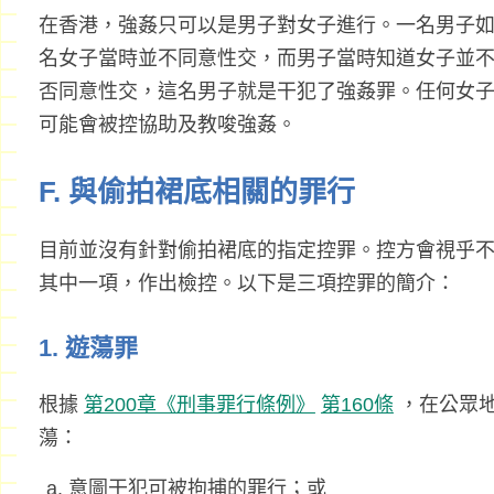
在香港，強姦只可以是男子對女子進行。一名男子
名女子當時並不同意性交，而男子當時知道女子並
否同意性交，這名男子就是干犯了強姦罪。任何女
可能會被控協助及教唆強姦。
F. 與偷拍裙底相關的罪行
目前並沒有針對偷拍裙底的指定控罪。控方會視乎
其中一項，作出檢控。以下是三項控罪的簡介：
1. 遊蕩罪
根據
第200章《刑事罪行條例》
第160條
，在公眾
蕩：
意圖干犯可被拘捕的罪行；或