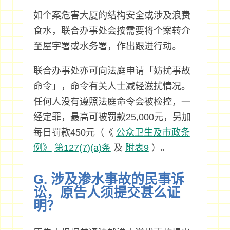
如个案危害大厦的结构安全或涉及浪费
食水，联合办事处会按需要将个案转介
至屋宇署或水务署，作出跟进行动。
联合办事处亦可向法庭申请「妨扰事故
命令」，命令有关人士减轻滋扰情况。
任何人没有遵照法庭命令会被检控，一
经定罪，最高可被罚款25,000元，另加
每日罚款450元（《
公众卫生及市政条
例》
第127(7)(a)条
及
附表9
）。
G. 涉及渗水事故的民事诉
讼，原告人须提交甚么证
明？