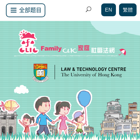
EN
繁體
全部题目