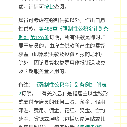
额，请情可
按此
查阅。
雇员可考虑在强制供款以外，作出自愿
性供款。
第485章《强制性公积金计划条
例》
第12A条
订明，所有供款是即时归
属于雇员的，由雇主供款所产生的累算
权益（即累积供款及投资回报的总和）
除外，因该累算权益是用作抵销遣散费
及长期服务金之用的。
备注：
《强制性公积金计划条例》
附表
2
订明，「有关入息」是指雇主以金钱形
式支付予雇员的任何工资、薪金、假期
津贴、费用、佣金、花红、奖金、合约
酬金、赏钱或津贴（包括房屋津贴或其