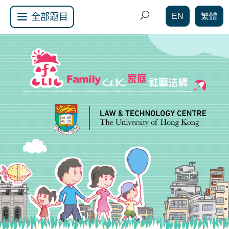
EN
繁體
全部题目