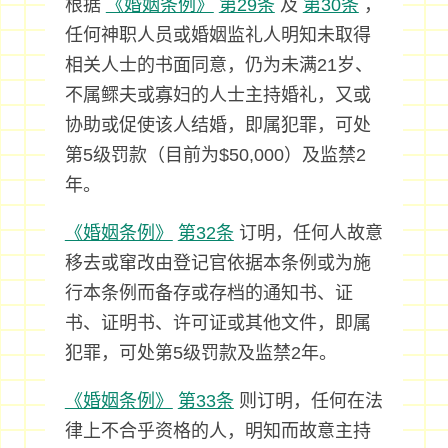
根据
《婚姻条例》
第29条
及
第30条
，
任何神职人员或婚姻监礼人明知未取得
相关人士的书面同意，仍为未满21岁、
不属鳏夫或寡妇的人士主持婚礼，又或
协助或促使该人结婚，即属犯罪，可处
第5级罚款（目前为$50,000）及监禁2
年。
《婚姻条例》
第32条
订明，任何人故意
移去或窜改由登记官依据本条例或为施
行本条例而备存或存档的通知书、证
书、证明书、许可证或其他文件，即属
犯罪，可处第5级罚款及监禁2年。
《婚姻条例》
第33条
则订明，任何在法
律上不合乎资格的人，明知而故意主持