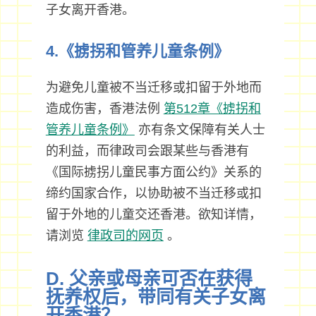
子女离开香港。
4.《掳拐和管养儿童条例》
为避免儿童被不当迁移或扣留于外地而
造成伤害，香港法例
第512章《掳拐和
管养儿童条例》
亦有条文保障有关人士
的利益，而律政司会跟某些与香港有
《国际掳拐儿童民事方面公约》关系的
缔约国家合作，以协助被不当迁移或扣
留于外地的儿童交还香港。欲知详情，
请浏览
律政司的网页
。
D. 父亲或母亲可否在获得
抚养权后，带同有关子女离
开香港？