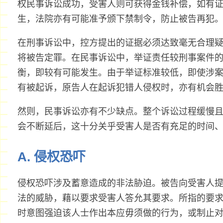
权民事诉讼成功，受害人则可获得金钱补偿，如有
生，法院亦有可能准予颁下禁制令，防止被告再犯
在刑事诉讼中，控方提出的证据必须达致毫无合理
将被告定罪。在民事诉讼中，举证责任较刑事案件
衡，即较有可能发生。由于举证标准较低，即使涉
有被起诉，原告人在起诉犯错人侵权时，亦有机会
然则，民事诉讼亦有不少缺点。整个诉讼过程缓慢
会不断延后，这十分关乎受害人是否有充足的时间
A. 侵权恐吓
侵权恐吓涉及蓄意造成的非法胁迫。被告向受害人
法的威胁，藉以要求受害人答允其要求。所指的要
时意图强迫该人士作出本应毋须做的行为，或制止