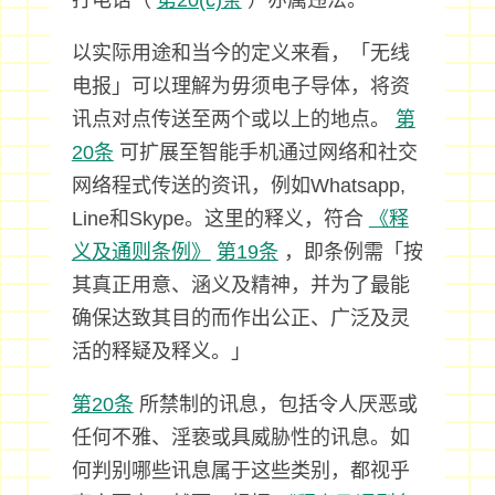
打电话（
第20(c)条
）亦属违法。
以实际用途和当今的定义来看，「无线
电报」可以理解为毋须电子导体，将资
讯点对点传送至两个或以上的地点。
第
20条
可扩展至智能手机通过网络和社交
网络程式传送的资讯，例如Whatsapp,
Line和Skype。这里的释义，符合
《释
义及通则条例》
第19条
，即条例需「按
其真正用意、涵义及精神，并为了最能
确保达致其目的而作出公正、广泛及灵
活的释疑及释义。」
第20条
所禁制的讯息，包括令人厌恶或
任何不雅、淫亵或具威胁性的讯息。如
何判别哪些讯息属于这些类别，都视乎