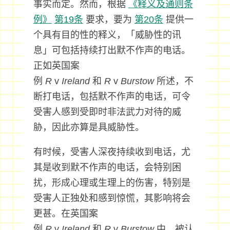
事实而定。然而，根据
《释义及通则条
例》
第19条
要求，要为
第20条
提供一
个具有目的性的释义，「威胁性的讯
息」可包括持续打出默不作声的电话。
正如英国案
例
R
v
Ireland
和
R
v
Burstow
所述，不
断打电话，包括默不作声的电话，可令
受害人感到受即时非法武力对待的威
胁，因此亦算是具威胁性。
有时候，受害人深夜持续收到电话，尤
其是收到默不作声的电话，会特别困
扰，形成心理或生理上的伤害，特别是
受害人正独处和感到惊慌，其影响将会
更甚。在英国案
例
R
v
Ireland
和
R
v
Burstow
中，被认