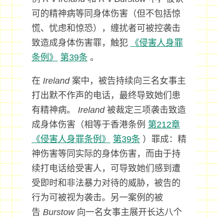
可的精神病等同身体伤害（但不包括惊
慌、忧虑和惊恐），缠扰者可被控袭击
致造成身体伤害罪，触犯
《侵害人身罪
条例》
第39条
。
在
Ireland
案中，被告持续向三名女事主
打出默不作声的电话，最终导致她们患
有精神病。
Ireland
被裁定三项袭击致造
成身体伤害（相等于香港条例
第212章
《侵害人身罪条例》
第39条
）罪成：精
神伤害等同实际的身体伤害，而由于持
续打电话给受害人，可导致她们感到遭
受即时和非法暴力对待的威胁，被告的
行为可被视为袭击。另一案例的被
告
Burstow
向一名女事主展开长达八个