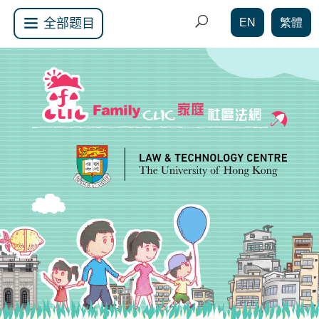
EN
繁體
全部题目