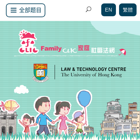
EN
繁體
全部题目