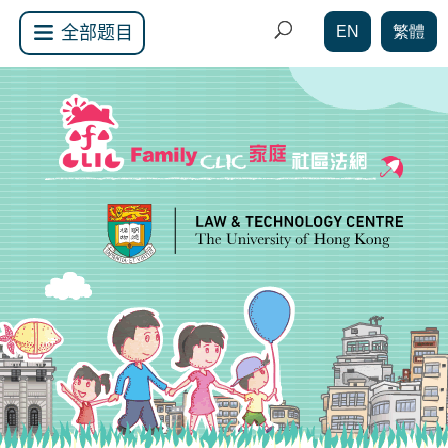
EN
繁體
全部题目