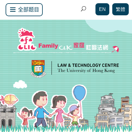
EN
繁體
全部题目