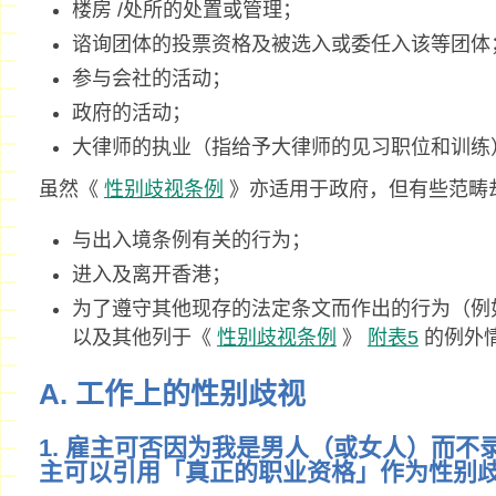
楼房 /处所的处置或管理；
谘询团体的投票资格及被选入或委任入该等团体
参与会社的活动；
政府的活动；
大律师的执业（指给予大律师的见习职位和训练
虽然《
性别歧视条例
》亦适用于政府，但有些范畴
与出入境条例有关的行为；
进入及离开香港；
为了遵守其他现存的法定条文而作出的行为（例
以及其他列于《
性别歧视条例
》
附表5
的例外
A. 工作上的性别歧视
1. 雇主可否因为我是男人（或女人）而
主可以引用「真正的职业资格」作为性别