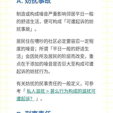
A. 妨扰事故
制造或构成噪音严重影响邻居平日一般
的舒适生活，便可构成「可遭起诉的妨
扰事故」。
居民住在嘈吵的社区必定要容忍一定程
度的噪音；所谓「平日一般的舒适生
活」会因处所及居民的阶层而改变，重
点在于添加的噪音是否巨大至构成可遭
起诉的妨扰行为。
有关妨扰的民事责任的一般定义，可参
考「
私人滋扰 > 甚么行为构成的滋扰可
遭起诉？
」。