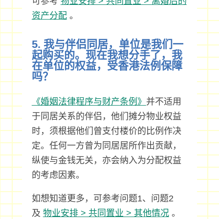
可参考
物业安排 > 共同置业 > 离婚后的
资产分配
。
5. 我与伴侣同居，单位是我们一
起购买的。现在我想分手了，我
在单位的权益，受香港法例保障
吗？
《婚姻法律程序与财产条例》
并不适用
于同居关系的伴侣，他们摊分物业权益
时，须根据他们曾支付楼价的比例作决
定。任何一方曾为同居居所作出贡献，
纵使与金钱无关，亦会纳入为分配权益
的考虑因素。
如想知道更多，可参考问题1、问题2
及
物业安排 > 共同置业 > 其他情况
。