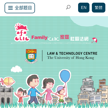
EN
繁體
全部题目