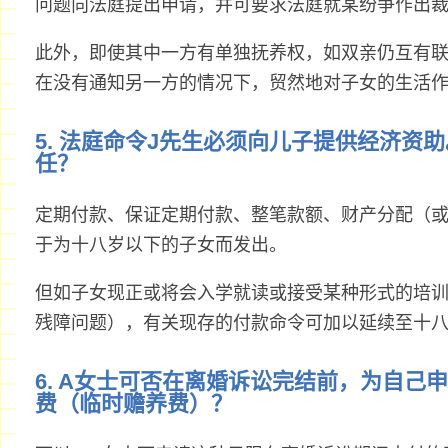
问题向法庭提出申请，并可要求法庭就某纷争作出
此外，即使其中一方有单独抚养权，如双亲仍互有
在没有通知另一方的情况下，贸然地对子女的生活
5. 法庭命令J先生必须向儿子提供经济资
任？
定期付款、保证定期付款、整笔款额、财产分配（
于为十八岁以下的子女而发出。
但如子女现正或将会入学就读或接受某种形式的培
残障问题），有关现存的付款命令可加以延续至十
6. A女士可否在离婚诉讼完结前，为自己
费（临时赡养费）？