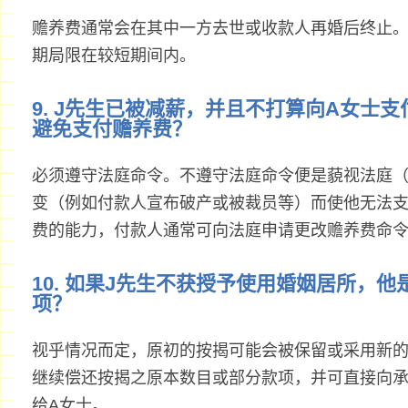
赡养费通常会在其中一方去世或收款人再婚后终止
期局限在较短期间内。
9. J先生已被减薪，并且不打算向A女士
避免支付赡养费？
必须遵守法庭命令。不遵守法庭命令便是藐视法庭
变（例如付款人宣布破产或被裁员等）而使他无法
费的能力，付款人通常可向法庭申请更改赡养费命
10. 如果J先生不获授予使用婚姻居所，
项？
视乎情况而定，原初的按揭可能会被保留或采用新的
继续偿还按揭之原本数目或部分款项，并可直接向
给A女士。