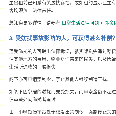
主出租前已知悉有关滋扰存在，或如租约显示业主
客均须负上法律责任。
想知道更多详情，请参考
日常生活法律问题 > 邻舍纠
3. 受妨扰事故影响的人，可获得甚么补偿
遭受滋扰的人可提出法律诉讼，就实际损失追讨赔
住其他地方的费用、物业贬值带来的损失，以及因
生活所造成的一般损失。
阁下亦可申请禁制令，禁止其他人继续制造干扰。
如阁下因邻居的滋扰而蒙受损失，而申索金额不超过港
债审裁处向滋扰者追讨。
由于小额钱债审裁处无权发出禁制令，强制停止您