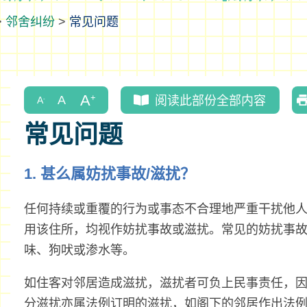
>
邻舍纠纷
>
常见问题
阅读此部份全部内容
常见问题
1. 甚么属妨扰事故/滋扰？
任何持续或重覆的行为或事态不合理地严重干扰他
用该住所，均视作妨扰事故或滋扰。常见的妨扰事
味、狗吠或渗水等。
如住客对邻居造成滋扰，滋扰者可负上民事责任，
分滋扰亦属法例订明的滋扰，如阁下的邻居作出法