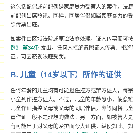
这包括配偶或前配偶是家庭暴力受害人的案件。法
前配偶出席聆讯。同样，同居伴侣如属家庭暴力的
照传票出庭。
如案件由区域法院或原讼法庭处理，证人传票便可
例》
第34条
发出。任何人拒绝遵照证人传票、拒绝
证，可因藐视法庭受罚。
B. 儿童（14岁以下）所作的证供
任何年龄的儿童均有可能担任控方或辩方证人，每
小童列作控方证人。不过，儿童的年龄愈小，便愈
儿童作证指控父母或父母的同居伴侣，亦等同将儿
童作证一般不是理想的做法。另一方面，如被告人
有可能出于对父母的爱护而夸大证供。纵使如此，