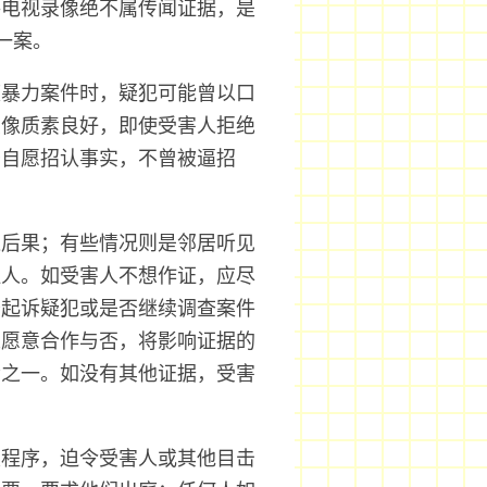
路电视录像绝不属传闻证据，是
一案。
庭暴力案件时，疑犯可能曾以口
录像质素良好，即使受害人拒绝
于自愿招认事实，不曾被逼招
远后果；有些情况则是邻居听见
证人。如受害人不想作证，应尽
否起诉疑犯或是否继续调查案件
人愿意合作与否，将影响证据的
素之一。如没有其他证据，受害
。
定程序，迫令受害人或其他目击