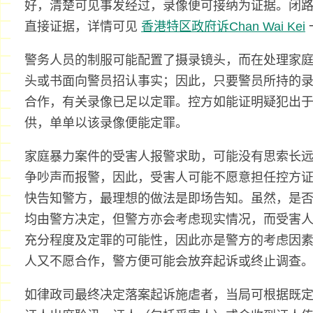
好，清楚可见事发经过，录像便可接纳为证据。闭
直接证据，详情可见
香港特区政府诉Chan Wai Kei
警务人员的制服可能配置了摄录镜头，而在处理家
头或书面向警员招认事实；因此，只要警员所持的
合作，有关录像已足以定罪。控方如能证明疑犯出
供，单单以该录像便能定罪。
家庭暴力案件的受害人报警求助，可能没有思索长
争吵声而报警，因此，受害人可能不愿意担任控方
快告知警方，最理想的做法是即场告知。虽然，是
均由警方决定，但警方亦会考虑现实情况，而受害
充分程度及定罪的可能性，因此亦是警方的考虑因
人又不愿合作，警方便可能会放弃起诉或终止调查
如律政司最终决定落案起诉施虐者，当局可根据既