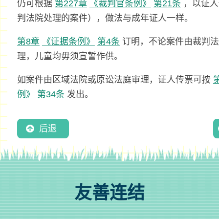
仍可根据
第227章
《裁判官条例》
第21条
，以证人
判法院处理的案件），做法与成年证人一样。
第8章
《证据条例》
第4条
订明，不论案件由裁判法
理，儿童均毋须宣誓作供。
如案件由区域法院或原讼法庭审理，证人传票可按
例》
第34条
发出。
后退
友善连结