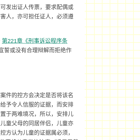
庭可发出证人传票，要求配偶或
受害人，亦可担任证人，必须遵
按
第221章《刑事诉讼程序条
宣誓或没有合理辩解而拒绝作
宗案件的控方会决定是否将该名
难给予令人信服的证据，而安排
童置于两难境况，所以，安排儿
是儿童父母的同居伴侣，儿童亦
如控方认为儿童的证据属必须，