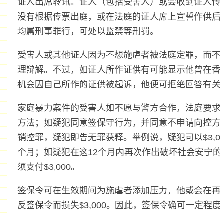
证人出席聆讯。证人（包括受害人）或会收到证人
没有根据传票出庭，或在法庭的证人席上宣誓作供
均属刑事罪行，可处以监禁等刑罚。
受害人或其他证人因为不想施虐者被法庭定罪，而
理辩解。不过，如证人所作证供有可能显示他曾在
机会因自己所作的证供被起诉，他便可拒绝回答有
家庭暴力案件的受害人如不愿与警方合作，法庭要
方法；如疑犯同意签保守行为，并同意不申请向控
销控罪，疑犯即告无罪获释。举例说，疑犯可以$3,0
个月；如疑犯在这12个月内再次作出破坏社会安宁
须支付$3,000。
签保令可在生效期间为施虐者添加压力，他或会在
反签保令而损失$3,000。因此，签保令确可一定程