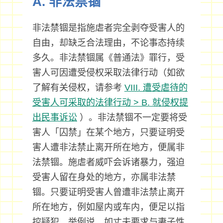
A. 非法禁锢
非法禁锢是指施虐者完全剥夺受害人的
自由，却缺乏合法理由，不论事态持续
多久。非法禁锢属《普通法》罪行，受
害人可因遭受侵权采取法律行动（如欲
了解有关侵权，请参考
VIII. 遭受虐待的
受害人可采取的法律行动 > B. 就侵权提
出民事诉讼
）。非法禁锢不一定要将受
害人「囚禁」在某个地方，只要证明受
害人遭非法禁止离开所在地方，便属非
法禁锢。施虐者威吓会诉诸暴力，强迫
受害人留在身处的地方，亦属非法禁
锢。只要证明受害人曾遭非法禁止离开
所在地方，例如屋内或车内，便足以指
控疑犯。举例说，如丈夫要求与妻子性