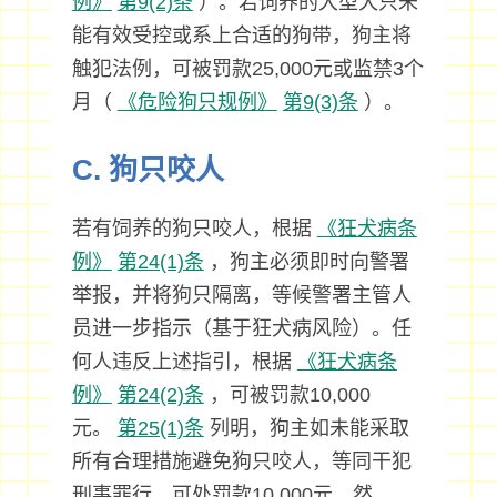
例》
第9(2)条
）。若饲养的大型犬只未
能有效受控或系上合适的狗带，狗主将
触犯法例，可被罚款25,000元或监禁3个
月（
《危险狗只规例》
第9(3)条
）。
C. 狗只咬人
若有饲养的狗只咬人，根据
《狂犬病条
例》
第24(1)条
，狗主必须即时向警署
举报，并将狗只隔离，等候警署主管人
员进一步指示（基于狂犬病风险）。任
何人违反上述指引，根据
《狂犬病条
例》
第24(2)条
，可被罚款10,000
元。
第25(1)条
列明，狗主如未能采取
所有合理措施避免狗只咬人，等同干犯
刑事罪行，可处罚款10,000元。然