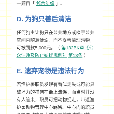
一题目「
邻舍纠纷
」。
D. 为狗只善后清洁
任何狗主让狗只在公共地方或楼宇公共
空间内随意便溺，而不妥善清理污物，
可被罚款5,000元。（
第132BK章《公
众洁净及防止妨扰规例》
第13条
）
E. 遗弃宠物是违法行为
若渔护署职员发现有看似走失或可能具
破坏力的猫狗在街上流连，而当时并没
有人管束，职员可把动物捉走，带返渔
护署动物管理中心羁留。中心内的职员