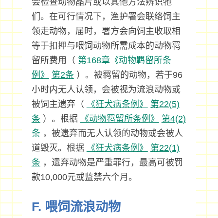
会检查动物晶片或以其他方法辨识牠
们。在可行情况下，渔护署会联络饲主
领走动物，届时，署方会向饲主收取相
等于扣押与喂饲动物所需成本的动物羁
留所费用（
第168章《动物羁留所条
例》
第2条
）。被羁留的动物，若于96
小时内无人认领，会被视为流浪动物或
被饲主遗弃（
《狂犬病条例》
第22(5)
条
）。根据
《动物羁留所条例》
第4(2)
条
，被遗弃而无人认领的动物或会被人
道毁灭。根据
《狂犬病条例》
第22(1)
条
，遗弃动物是严重罪行，最高可被罚
款10,000元或监禁六个月。
F. 喂饲流浪动物