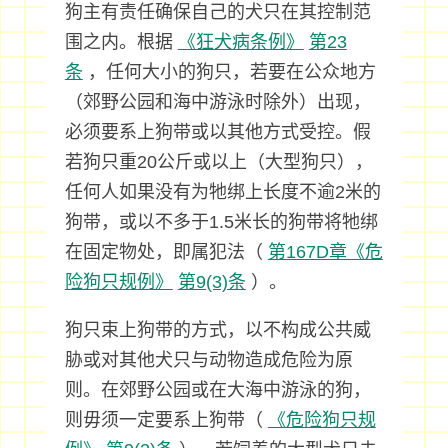
狗主有责任确保自己的犬只在其控制范
围之内。根据
《狂犬病条例》
第23
条
，任何大小的狗只，若要在公众地方
（郊野公园和海中游泳时除外）出现，
必须要系上狗带或以其他方式受控。假
若狗只重20公斤或以上（大型狗只），
任何人如果没有为牠绑上长度不逾2米的
狗带，或以不多于1.5米长的狗带将牠绑
在固定物处，即属犯法（
第167D章《危
险狗只规例》
第9(3)条
）。
狗只束上狗带的方式，以不构成公共威
胁或对其他犬只与动物造成危险为原
则。在郊野公园或在大海中游泳的狗，
则毋须一定要系上狗带（
《危险狗只规