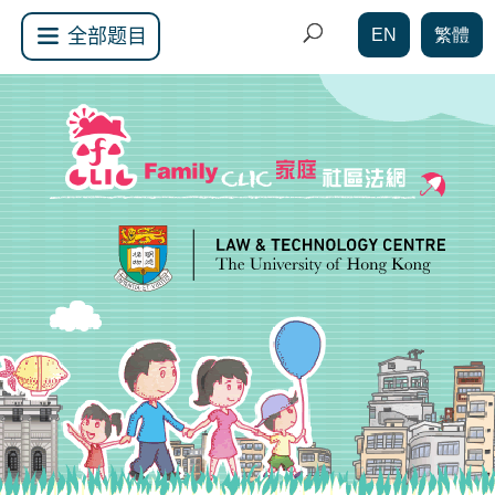
EN
繁體
全部题目