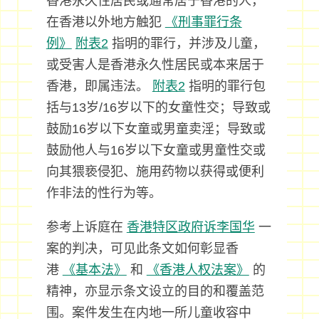
香港永久性居民或通常居于香港的人，
在香港以外地方触犯
《刑事罪行条
例》
附表2
指明的罪行，并涉及儿童，
或受害人是香港永久性居民或本来居于
香港，即属违法。
附表2
指明的罪行包
括与13岁/16岁以下的女童性交；导致或
鼓励16岁以下女童或男童卖淫；导致或
鼓励他人与16岁以下女童或男童性交或
向其猥亵侵犯、施用药物以获得或便利
作非法的性行为等。
参考上诉庭在
香港特区政府诉李国华
一
案的判决，可见此条文如何彰显香
港
《基本法》
和
《香港人权法案》
的
精神，亦显示条文设立的目的和覆盖范
围。案件发生在内地一所儿童收容中