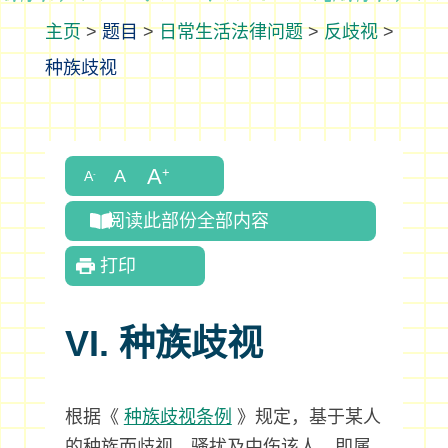
>
题目
>
日常生活法律问题
>
反歧视
>
种族歧视
阅读此部份全部内容
打印
VI. 种族歧视
根据《
种族歧视条例
》规定，基于某人
的种族而歧视、骚扰及中伤该人，即属