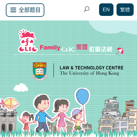
EN
繁體
全部题目