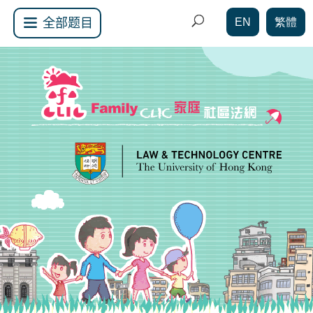
EN
繁體
全部题目