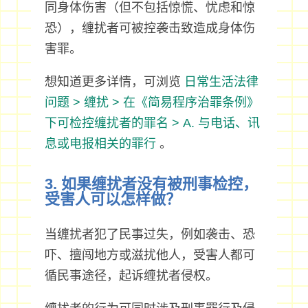
同身体伤害（但不包括惊慌、忧虑和惊
恐），缠扰者可被控袭击致造成身体伤
害罪。
想知道更多详情，可浏览
日常生活法律
问题 > 缠扰 > 在《简易程序治罪条例》
下可检控缠扰者的罪名 > A. 与电话、讯
息或电报相关的罪行
。
3. 如果缠扰者没有被刑事检控，
受害人可以怎样做？
当缠扰者犯了民事过失，例如袭击、恐
吓、擅闯地方或滋扰他人，受害人都可
循民事途径，起诉缠扰者侵权。