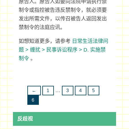
原告人。原告人如要向法院申请执行禁
制令或指控被告违反禁制令，就必须要
发出所需文件，以传召被告人返回发出
禁制令的法庭应讯。
如想知道更多，请参考
日常生活法律问
题 > 缠扰 > 民事诉讼程序 > D. 实施禁
制令
。
…
←
1
3
4
5
6
反歧视