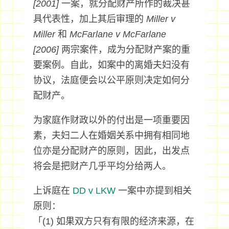
[2001]
一案，就分配财产所作的裁决甚
具代表性，加上其后审理的
Miller v
Miller
和
McFarlane v McFarlane
[2006]
两宗案件，成为分配财产案的重
要案例。自此，如案中的离婚夫妇没有
协议，法庭便会以公平原则决定如何分
配财产。
为家庭作财政以外的付出是一项重要因
素，夫妇二人在婚姻关系中拥有相同地
位亦是分配财产的原则，因此，出发点
将会是把财产几乎平均分给两人。
上诉庭在
DD v LKW
一案中亦提到相关
原则：
「(1) 如果双方只有有限的经济来源，在