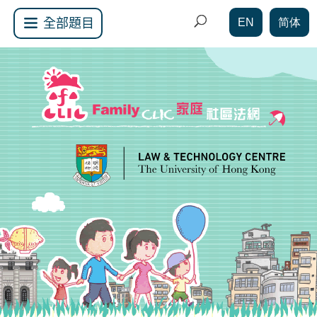
EN
简体
全部題目