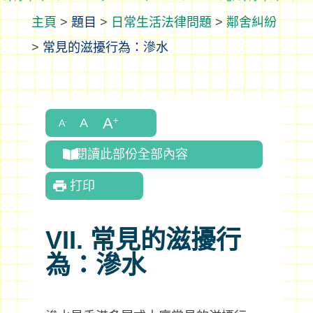
>
題目
>
日常生活法律問題
>
鄰舍糾紛
>
常見的滋擾行為：滲水
閱讀此部份全部內容
打印
VII. 常見的滋擾行
為：滲水