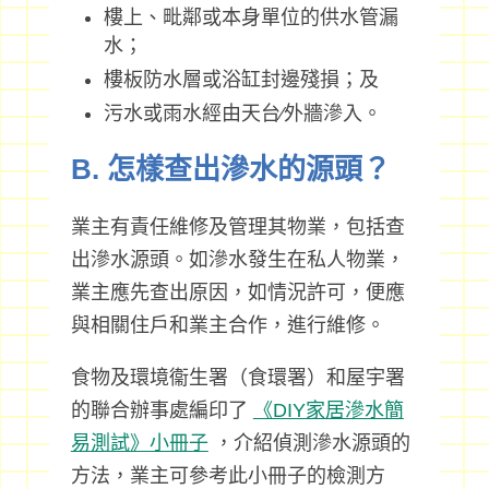
樓上、毗鄰或本身單位的供水管漏
水；
樓板防水層或浴缸封邊殘損；及
污水或雨水經由天台∕外牆滲入。
B. 怎樣查出滲水的源頭？
業主有責任維修及管理其物業，包括查
出滲水源頭。如滲水發生在私人物業，
業主應先查出原因，如情況許可，便應
與相關住戶和業主合作，進行維修。
食物及環境衞生署（食環署）和屋宇署
的聯合辦事處編印了
《DIY家居滲水簡
易測試》小冊子
，介紹偵測滲水源頭的
方法，業主可參考此小冊子的檢測方