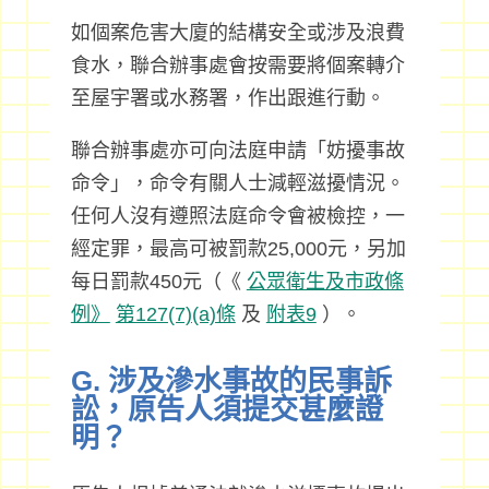
如個案危害大廈的結構安全或涉及浪費
食水，聯合辦事處會按需要將個案轉介
至屋宇署或水務署，作出跟進行動。
聯合辦事處亦可向法庭申請「妨擾事故
命令」，命令有關人士減輕滋擾情況。
任何人沒有遵照法庭命令會被檢控，一
經定罪，最高可被罰款25,000元，另加
每日罰款450元（《
公眾衛生及市政條
例》
第127(7)(a)條
及
附表9
）。
G. 涉及滲水事故的民事訴
訟，原告人須提交甚麼證
明？