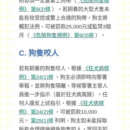
則毋須一定要繫上狗帶（
《危險狗隻規
例》
第9(2)條
）。若飼養的大型犬隻未
能有效受控或繫上合適的狗帶，狗主將
觸犯法例，可被罰款25,000元或監禁3個
月（
《危險狗隻規例》
第9(3)條
）。
C. 狗隻咬人
若有飼養的狗隻咬人，根據
《狂犬病條
例》
第24(1)條
，狗主必須即時向警署
舉報，並將狗隻隔離，等候警署主管人
員進一步指示（基於狂犬病風險）。任
何人違反上述指引，根據
《狂犬病條
例》
第24(2)條
，可被罰款10,000
元。
第25(1)條
列明，狗主如未能採取
所有合理措施避免狗隻咬人，等同干犯