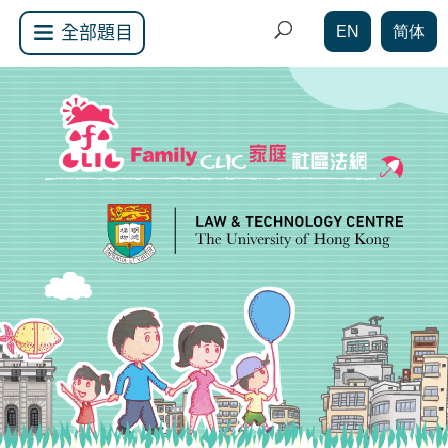
EN
简体
全部題目