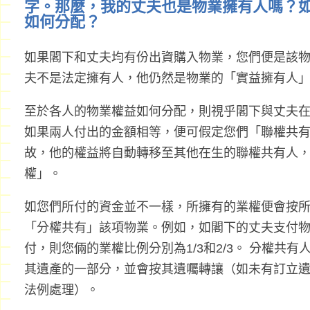
字。那麼，我的丈夫也是物業擁有人嗎？
如何分配？
如果閣下和丈夫均有份出資購入物業，您們便是該
夫不是法定擁有人，他仍然是物業的「實益擁有人
至於各人的物業權益如何分配，則視乎閣下與丈夫
如果兩人付出的金額相等，便可假定您們「聯權共
故，他的權益將自動轉移至其他在生的聯權共有人
權」。
如您們所付的資金並不一樣，所擁有的業權便會按
「分權共有」該項物業。例如，如閣下的丈夫支付物業價
付，則您倆的業權比例分別為1/3和2/3。 分權共
其遺產的一部分，並會按其遺囑轉讓（如未有訂立
法例處理）。