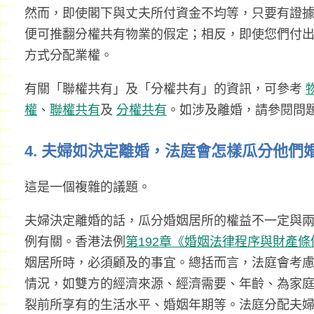
然而，即使閣下與丈夫所付資金不均等，只要有證
便可推翻分權共有物業的假定；相反，即使您們付
方式分配業權。
有關「聯權共有」及「分權共有」的資訊，可參考
權
、
聯權共有
及
分權共有
。如涉及離婚，請參閱問題
4. 夫婦如決定離婚，法庭會怎樣瓜分他們
這是一個複雜的議題。
夫婦決定離婚的話，瓜分婚姻居所的權益不一定與
例有關。香港法例
第192章《婚姻法律程序與財產條
姻居所時，必須顧及的事宜。總括而言，法庭會考
情況，如雙方的經濟來源、經濟需要、年齡、為家
裂前所享有的生活水平、婚姻年期等。法庭分配夫