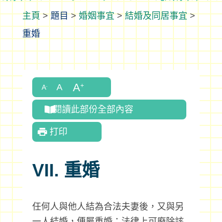
>
題目
>
婚姻事宜
>
結婚及同居事宜
>
重婚
閱讀此部份全部內容
打印
VII. 重婚
任何人與他人結為合法夫妻後，又與另
一人結婚，便屬重婚；法律上可廢除該