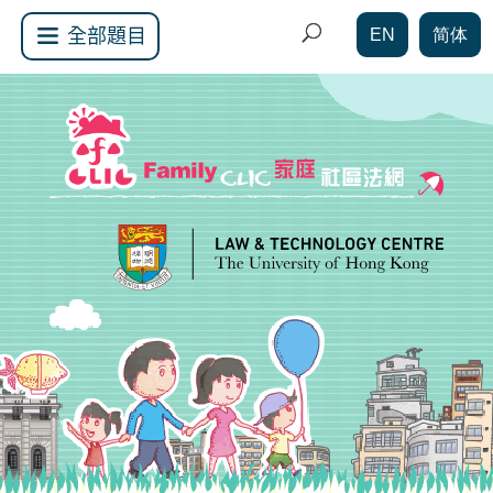
EN
简体
全部題目