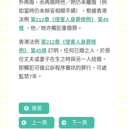
外再婚，而再婚時他／她仍未離婚（例
如當時仍未辦妥相關手續），根據香港
法例
第212章《侵害人身罪條例》
第45
條
，他／她亦觸犯重婚罪。
香港法例
第212章《侵害人身罪條
例》
第45條
訂明，任何已婚之人，於原
任丈夫或妻子在生之時與另一人結婚，
即觸犯可循公訴程序審訊的罪行，可處
監禁7年。
後退
上一頁
下一頁