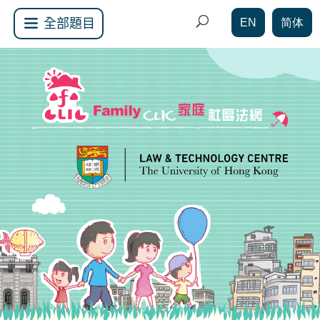
EN
简体
全部題目