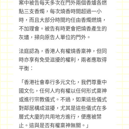
案中被告每天多次在門外兩個香爐各燃
點三支香燭，每次燒香時間超過一小
時，而且大部分時間均任由香燭燃燒，
不加理會。被告有時更會把燒香產生的
灰燼，掃向原告人單位的門外。
法庭認為，香港人有權燒香稟神，但同
時亦享有免受滋擾的權利，兩者應取得
平衡：
「香港社會奉行多元文化，我們尊重中
國文化，任何人均有權以任何形式稟神
或進行宗教儀式。不過，如果這些儀式
對鄰居構成滋擾，尤其是這些儀式在多
層式大廈的共用地方進行，便應被禁
止。這與是否有權稟神無關。」