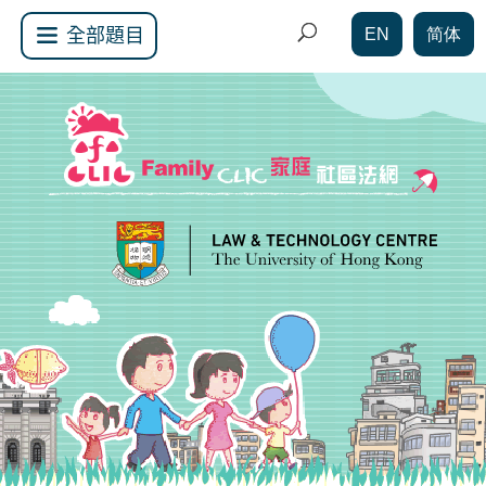
EN
简体
全部題目