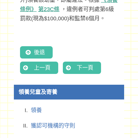
外)領養該幼童，即屬違法。根據
《領養
條例》
第23C條
，違例者可判處第6級
罰款(現為$100,000)和監禁6個月。
後退
上一頁
下一頁
領養兒童及寄養
領養
獲認可機構的守則