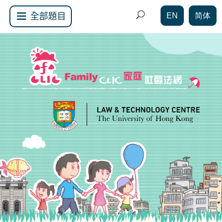
EN
简体
全部題目