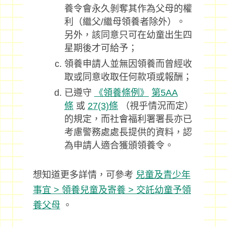
養令會永久剝奪其作為父母的權
利（繼父/繼母領養者除外）。
另外，該同意只可在幼童出生四
星期後才可給予；
領養申請人並無因領養而曾經收
取或同意收取任何款項或報酬；
已遵守
《領養條例》
第5AA
條
或
27(3)條
（視乎情況而定）
的規定，而社會福利署署長亦已
考慮警務處處長提供的資料，認
為申請人適合獲頒領養令。
想知道更多詳情，可參考
兒童及青少年
事宜 > 領養兒童及寄養 > 交託幼童予領
養父母
。