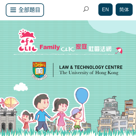
EN
简体
全部題目