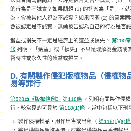
法庭會問兩個問題，去評定被告是否不誠實：(1) 
的行為是不誠實？如果問題 (1) 的答案為「是」，就
為，會被其他人視為不誠實？如果問題 (2) 的答
會被認定是不誠實，無論被告認為自己的行為是否
獲益或損失不一定是經濟上的獲益或損失。
第200
條
列明，「獲益」或「損失」不只是理解為金錢或
暫時性或永久性的獲益或損失。
D. 有關製作侵犯版權物品（侵權
易等罪行
第528章《版權條例》
第118條
，列明有關製作侵權
行，較常見的可見於
第118(1)條
，當中包括以下刑
製作侵權物品，用作出售或出租（
第118(1)(a)條
將侵權物品運進香港，或將侵權物品由香港輸出