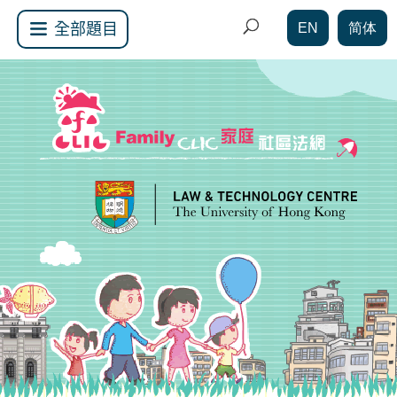
EN
简体
全部題目