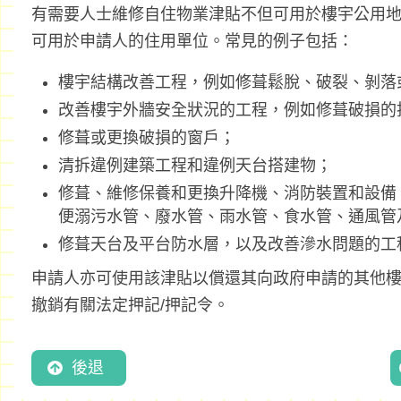
有需要人士維修自住物業津貼不但可用於樓宇公用
可用於申請人的住用單位。常見的例子包括：
樓宇結構改善工程，例如修葺鬆脫、破裂、剝落
改善樓宇外牆安全狀況的工程，例如修葺破損的
修葺或更換破損的窗戶；
清拆違例建築工程和違例天台搭建物；
修葺、維修保養和更換升降機、消防裝置和設備
便溺污水管、廢水管、雨水管、食水管、通風管
修葺天台及平台防水層，以及改善滲水問題的工
申請人亦可使用該津貼以償還其向政府申請的其他樓
撤銷有關法定押記/押記令。
後退